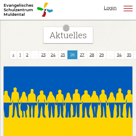
Evangelisches
Login
Schulzentrum
Muldental
Aktuelles
«
1
2
...
23
24
25
26
27
28
29
...
34
35