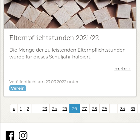
Elternpflichtstunden 2021/22
Die Menge der zu leistenden Elternpflichtstunden
wurde für dieses Schuljahr halbiert.
mehr »
Veröffentlicht am
23.03.2022
unter
Verein
«
1
2
...
23
24
25
26
27
28
29
...
34
35