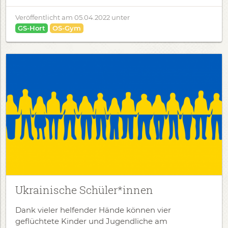
Veröffentlicht am
05.04.2022
unter
GS-Hort
OS-Gym
Ukrainische Schüler*innen
Dank vieler helfender Hände können vier
geflüchtete Kinder und Jugendliche am