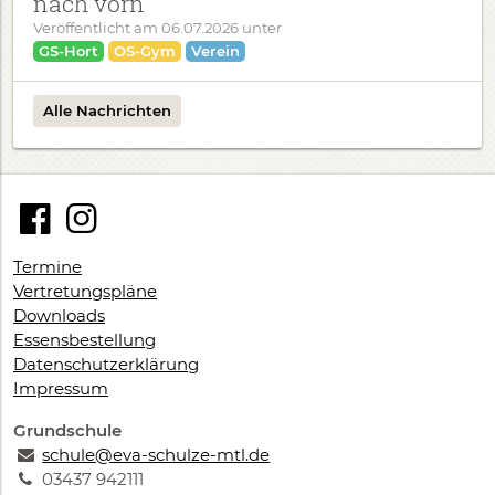
nach vorn
Veröffentlicht am
06.07.2026
unter
GS-Hort
OS-Gym
Verein
Alle Nachrichten
Termine
Vertretungspläne
Downloads
Essensbestellung
Datenschutzerklärung
Impressum
Grundschule
schule@eva-schulze-mtl.de
03437 942111