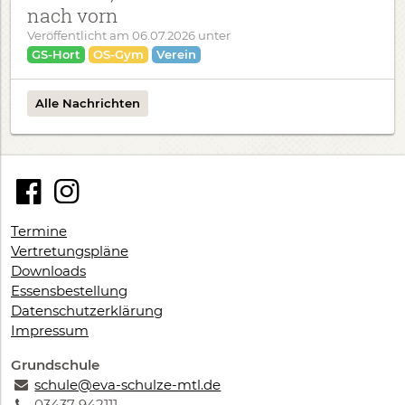
nach vorn
Veröffentlicht am
06.07.2026
unter
GS-Hort
OS-Gym
Verein
Alle Nachrichten
Termine
Vertretungspläne
Downloads
Essensbestellung
Datenschutzerklärung
Impressum
Grundschule
schule@eva-schulze-mtl.de
03437 942111