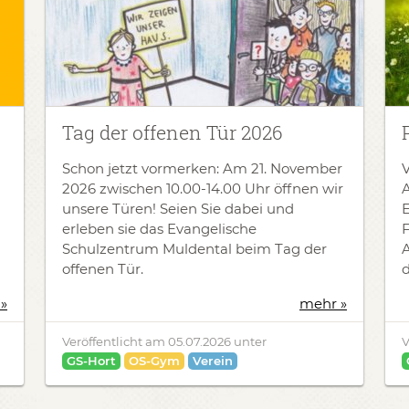
Tag der offenen Tür 2026
Schon jetzt vormerken: Am 21. November
2026 zwischen 10.00-14.00 Uhr öffnen wir
unsere Türen! Seien Sie dabei und
E
erleben sie das Evangelische
Schulzentrum Muldental beim Tag der
A
offenen Tür.
d
»
mehr »
Veröffentlicht am
05.07.2026
unter
V
GS-Hort
OS-Gym
Verein