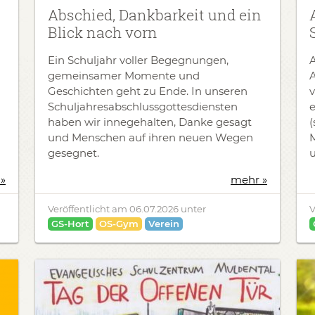
Abschied, Dankbarkeit und ein
Blick nach vorn
Ein Schuljahr voller Begegnungen,
gemeinsamer Momente und
Geschichten geht zu Ende. In unseren
v
Schuljahresabschlussgottesdiensten
e
haben wir innegehalten, Danke gesagt
(
und Menschen auf ihren neuen Wegen
gesegnet.
u
»
mehr »
Veröffentlicht am
06.07.2026
unter
V
GS-Hort
OS-Gym
Verein