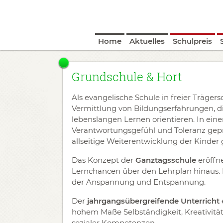
Home
Aktuelles
Schulpreis
Grundschule & Hort
Als evangelische Schule in freier Träger
Vermittlung von Bildungserfahrungen, d
lebenslangen Lernen orientieren. In ein
Verantwortungsgefühl und Toleranz gepräg
allseitige Weiterentwicklung der Kinder 
Das Konzept der
Ganztagsschule
eröffn
Lernchancen über den Lehrplan hinaus. 
der Anspannung und Entspannung.
Der
jahrgangsübergreifende Unterricht
hohem Maße Selbständigkeit, Kreativitä
sozialer Kompetenzen.