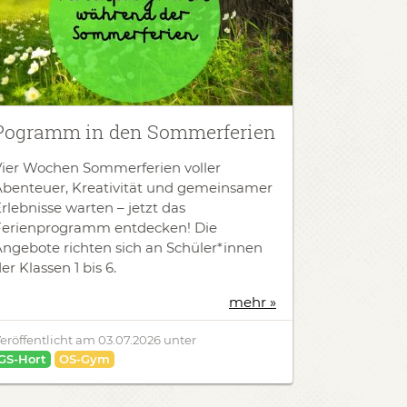
Pogramm in den Sommerferien
Vier Wochen Sommerferien voller
Abenteuer, Kreativität und gemeinsamer
rlebnisse warten – jetzt das
Ferienprogramm entdecken! Die
ngebote richten sich an Schüler*innen
er Klassen 1 bis 6.
mehr »
eröffentlicht am
03.07.2026
unter
GS-Hort
OS-Gym