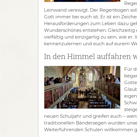
Regen
Leinwand verewigt. Der Regenbogen soll
Gott immer bei euch ist. Er ist ein Zeic
Herausforderungen zum Leben dazu geh
Wunderschönes entstehen. Gleichzeitig 
vielfältig und einzigartig zu sein, wie er
kennenzulernen und euch auf eurem Weg
In den Himmel auffahren w
Für d
began
Gotte
Glaub
eigen
Schwi
steig
neuen Schuljahr und greifen euch – wenn
traditionellen Bändersegen wurden unse
Weiterführenden Schulen willkommen g