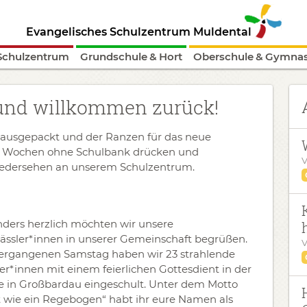
Evangelisches Schulzentrum Muldental
Schulzentrum
Grundschule & Hort
Oberschule & Gymna
und willkommen zurück!
st ausgepackt und der Ranzen für das neue
gen Wochen ohne Schulbank drücken und
V
Wiedersehen an unserem Schulzentrum.
ders herzlich möchten wir unsere
lässler*innen in unserer Gemeinschaft begrüßen.
V
rgangenen Samstag haben wir 23 strahlende
er*innen mit einem feierlichen Gottesdient in der
e in Großbardau eingeschult. Unter dem Motto
 wie ein Regebogen“ habt ihr eure Namen als