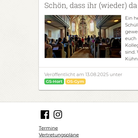
Schön, dass ihr (wieder) da
Ein h
Schül
gewec
euch 
Kolle
sind.
Kühn,
Veröffentlicht am 13.08.2025
unter
GS-Hort
OS-Gym
Termine
Vertretungspläne