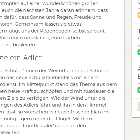
tropfen auf einer wunderschönen großen
V
 euch die nächsten Jahre daran erinnern, dass
hen dafür, dass Sonne und Regen, Freude und
ören. Gemeinsam lassen sie etwas
ermutigt uns der Regenbogen, selbst so bunt,
. Wir freuen uns darauf, eure Farben
 zu begleiten.
V
ie ein Adler
ie Schüler*innen der Weiterführenden Schulen
n das neue Schuljahr ebenfalls mit einem
V
sdienst. Im Mittelpunkt stand das Thema aus dem
en neue Kraft zu schöpfen und mit Ausdauer die
en Ziele zu verfolgen. Wie der Wind unter die
ngen des Adlers fährt und ihn in den Himmel
en lässt, so wünschen wir euch frischen Elan im
 nötig – gern unter die Flügel. Mit dem
re neuen Fünftklässler*innen an den
eheißen.