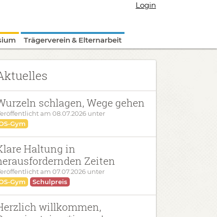
Login
sium
Trägerverein & Elternarbeit
Aktuelles
Wurzeln schlagen, Wege gehen
eröffentlicht am
08.07.2026
unter
OS-Gym
Klare Haltung in
herausfordernden Zeiten
eröffentlicht am
07.07.2026
unter
OS-Gym
Schulpreis
Herzlich willkommen,