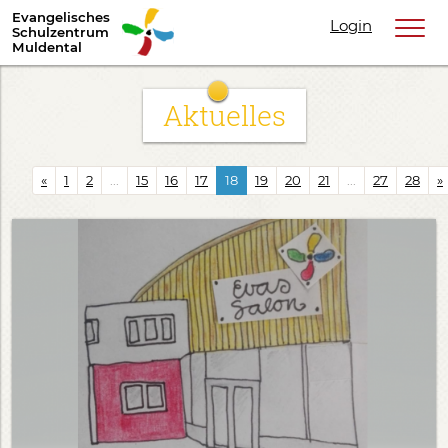
Evangelisches
Login
Schulzentrum
Muldental
Aktuelles
«
1
2
...
15
16
17
18
19
20
21
...
27
28
»