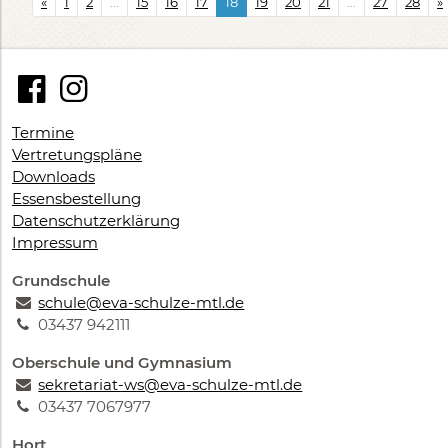
«
1
2
...
15
16
17
18
19
20
21
...
27
28
»
Termine
Vertretungspläne
Downloads
Essensbestellung
Datenschutzerklärung
Impressum
Grundschule
schule@eva-schulze-mtl.de
03437 942111
Oberschule und Gymnasium
sekretariat-ws@eva-schulze-mtl.de
03437 7067977
Hort