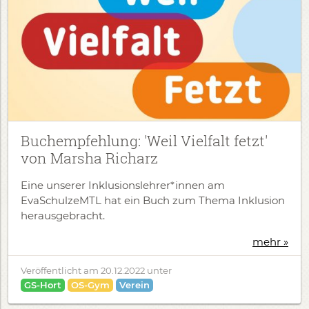
Buchempfehlung: 'Weil Vielfalt fetzt'
von Marsha Richarz
Eine unserer Inklusionslehrer*innen am
EvaSchulzeMTL hat ein Buch zum Thema Inklusion
herausgebracht.
mehr »
Veröffentlicht am
20.12.2022
unter
GS-Hort
OS-Gym
Verein