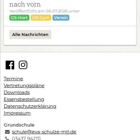
nach vorn
Veröffentlicht am
06.07.2026
unter
GS-Hort
OS-Gym
Verein
Alle Nachrichten
Termine
Vertretungspläne
Downloads
Essensbestellung
Datenschutzerklärung
Impressum
Grundschule
schule@eva-schulze-mtl.de
03437 942111