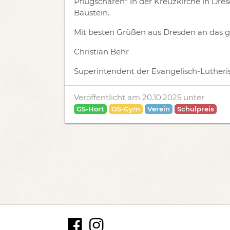
Pflugscharen“ in der Kreuzkirche in Dres
Baustein.
Mit besten Grüßen aus Dresden an das 
Christian
Behr
Superintendent der Evangelisch-Lutheri
Veröffentlicht am 20.10.2025
unter
GS-Hort
OS-Gym
Verein
Schulpreis