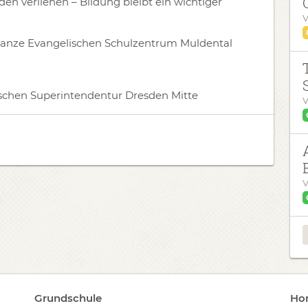
den verliehen – Bildung bleibt ein wichtiger
V
ganze Evangelischen Schulzentrum Muldental
schen Superintendentur Dresden Mitte
V
V
Grundschule
Hor