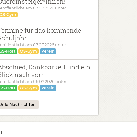
Quereinsteiger*innen!
eröffentlicht am
07.07.2026
unter
OS-Gym
Termine für das kommende
Schuljahr
eröffentlicht am
07.07.2026
unter
GS-Hort
OS-Gym
Verein
Abschied, Dankbarkeit und ein
Blick nach vorn
eröffentlicht am
06.07.2026
unter
GS-Hort
OS-Gym
Verein
Alle Nachrichten
t