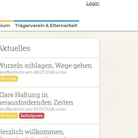
Login
sium
Trägerverein & Elternarbeit
Aktuelles
Wurzeln schlagen, Wege gehen
eröffentlicht am
08.07.2026
unter
OS-Gym
Klare Haltung in
herausfordernden Zeiten
eröffentlicht am
07.07.2026
unter
OS-Gym
Schulpreis
Herzlich willkommen,