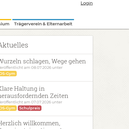
Login
sium
Trägerverein & Elternarbeit
Aktuelles
Wurzeln schlagen, Wege gehen
eröffentlicht am
08.07.2026
unter
OS-Gym
Klare Haltung in
herausfordernden Zeiten
eröffentlicht am
07.07.2026
unter
OS-Gym
Schulpreis
Herzlich willkommen,