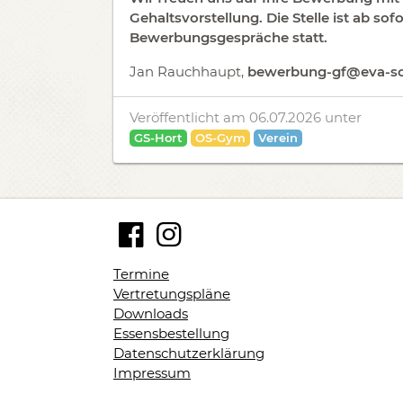
Gehaltsvorstellung. Die Stelle ist ab sof
Bewerbungsgespräche statt.
Jan Rauchhaupt,
bewerbung-gf@eva-sc
Veröffentlicht am 06.07.2026
unter
GS-Hort
OS-Gym
Verein
Termine
Vertretungspläne
Downloads
Essensbestellung
Datenschutzerklärung
Impressum