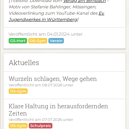
[Titelbild: Download vom
Verlag am Birnbach
-
Motiv von Stefanie Bahlinger, Mössingen;
Videoverlinkung zum YouTube-Kanal des
Ev.
Jugendwerkes in Württemberg
]
Veröffentlicht am 04.01.2024
unter
GS-Hort
OS-Gym
Verein
Aktuelles
Wurzeln schlagen, Wege gehen
Veröffentlicht am
08.07.2026
unter
OS-Gym
Klare Haltung in herausfordernden
Zeiten
Veröffentlicht am
07.07.2026
unter
OS-Gym
Schulpreis