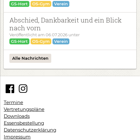
GS-Hort
OS-Gym
Verein
Abschied, Dankbarkeit und ein Blick
nach vorn
Veröffentlicht am
06.07.2026
unter
GS-Hort
OS-Gym
Verein
Alle Nachrichten
Termine
Vertretungspläne
Downloads
Essensbestellung
Datenschutzerklärung
Impressum