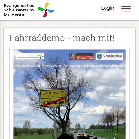
Evangelisches
Login
Schulzentrum
Muldental
Fahrraddemo - mach mit!