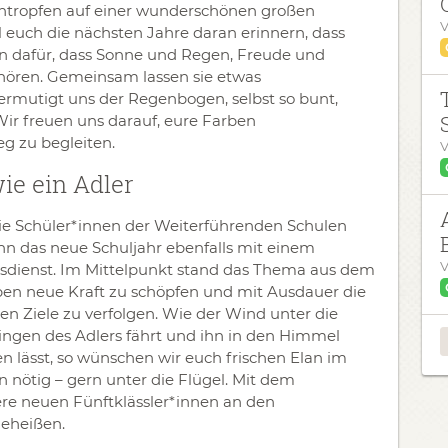
tropfen auf einer wunderschönen großen
V
 euch die nächsten Jahre daran erinnern, dass
hen dafür, dass Sonne und Regen, Freude und
ören. Gemeinsam lassen sie etwas
ermutigt uns der Regenbogen, selbst so bunt,
. Wir freuen uns darauf, eure Farben
 zu begleiten.
V
ie ein Adler
ie Schüler*innen der Weiterführenden Schulen
n das neue Schuljahr ebenfalls mit einem
V
sdienst. Im Mittelpunkt stand das Thema aus dem
en neue Kraft zu schöpfen und mit Ausdauer die
en Ziele zu verfolgen. Wie der Wind unter die
ngen des Adlers fährt und ihn in den Himmel
en lässt, so wünschen wir euch frischen Elan im
 nötig – gern unter die Flügel. Mit dem
re neuen Fünftklässler*innen an den
eheißen.