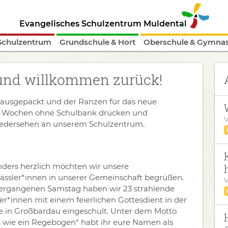
Evangelisches Schulzentrum Muldental
Schulzentrum
Grundschule & Hort
Oberschule & Gymna
und willkommen zurück!
st ausgepackt und der Ranzen für das neue
gen Wochen ohne Schulbank drücken und
V
Wiedersehen an unserem Schulzentrum.
ders herzlich möchten wir unsere
lässler*innen in unserer Gemeinschaft begrüßen.
V
rgangenen Samstag haben wir 23 strahlende
er*innen mit einem feierlichen Gottesdient in der
e in Großbardau eingeschult. Unter dem Motto
 wie ein Regebogen“ habt ihr eure Namen als