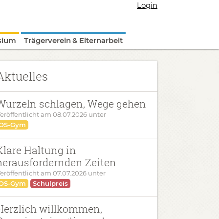
Login
sium
Trägerverein & Elternarbeit
Aktuelles
Wurzeln schlagen, Wege gehen
eröffentlicht am
08.07.2026
unter
OS-Gym
Klare Haltung in
herausfordernden Zeiten
eröffentlicht am
07.07.2026
unter
OS-Gym
Schulpreis
Herzlich willkommen,