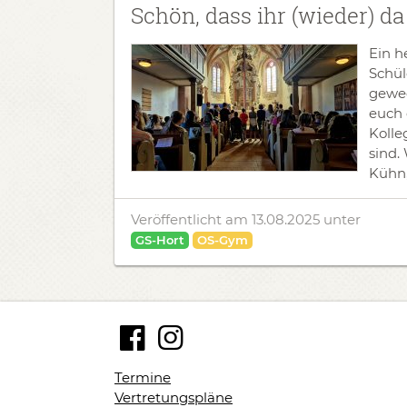
Schön, dass ihr (wieder) da
Ein h
Schül
gewec
euch 
Kolle
sind.
Kühn,
Veröffentlicht am 13.08.2025
unter
GS-Hort
OS-Gym
Termine
Vertretungspläne