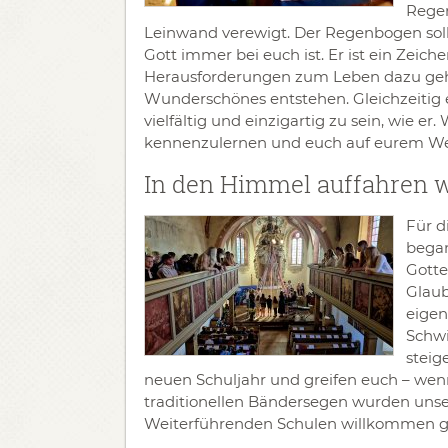
Regen
Leinwand verewigt. Der Regenbogen soll
Gott immer bei euch ist. Er ist ein Zeic
Herausforderungen zum Leben dazu geh
Wunderschönes entstehen. Gleichzeitig 
vielfältig und einzigartig zu sein, wie er
kennenzulernen und euch auf eurem Weg
In den Himmel auffahren w
Für d
began
Gotte
Glaub
eigen
Schwi
steig
neuen Schuljahr und greifen euch – wenn
traditionellen Bändersegen wurden unse
Weiterführenden Schulen willkommen g