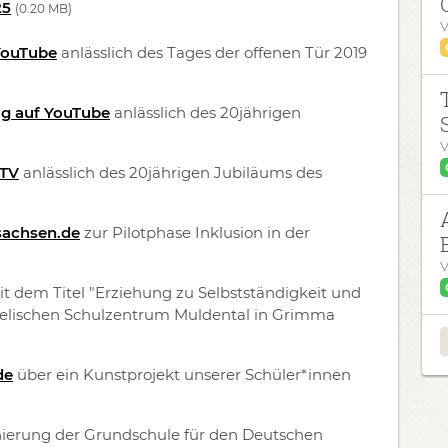
25
(0.20 MB)
V
 YouTube
anlässlich des Tages der offenen Tür 2019
og auf YouTube
anlässlich des 20jährigen
V
 TV
anlässlich des 20jährigen Jubiläums des
.sachsen.de
zur Pilotphase Inklusion in der
V
t dem Titel "Erziehung zu Selbstständigkeit und
elischen Schulzentrum Muldental in Grimma
de
über ein Kunstprojekt unserer Schüler*innen
ierung der Grundschule für den Deutschen