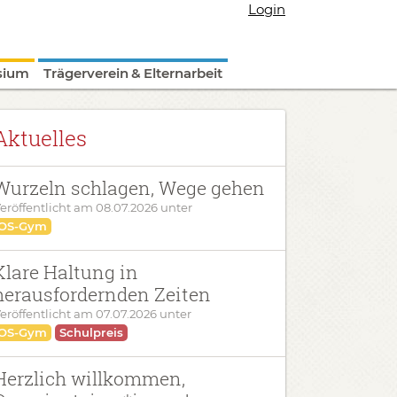
Login
sium
Trägerverein & Elternarbeit
Aktuelles
Wurzeln schlagen, Wege gehen
eröffentlicht am
08.07.2026
unter
OS-Gym
Klare Haltung in
herausfordernden Zeiten
eröffentlicht am
07.07.2026
unter
OS-Gym
Schulpreis
Herzlich willkommen,