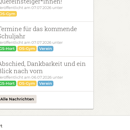
Quereinsteiger*innen!
eröffentlicht am
07.07.2026
unter
OS-Gym
Termine für das kommende
Schuljahr
eröffentlicht am
07.07.2026
unter
GS-Hort
OS-Gym
Verein
Abschied, Dankbarkeit und ein
Blick nach vorn
eröffentlicht am
06.07.2026
unter
GS-Hort
OS-Gym
Verein
Alle Nachrichten
t