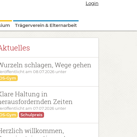
Login
sium
Trägerverein & Elternarbeit
Aktuelles
Wurzeln schlagen, Wege gehen
eröffentlicht am
08.07.2026
unter
OS-Gym
Klare Haltung in
herausfordernden Zeiten
eröffentlicht am
07.07.2026
unter
OS-Gym
Schulpreis
Herzlich willkommen,