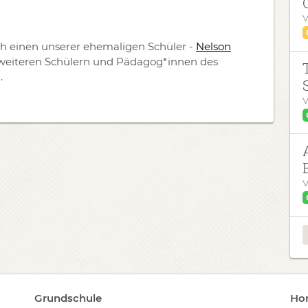
V
 einen unserer ehemaligen Schüler -
Nelson
on weiteren Schülern und Pädagog*innen des
.
V
!
V
Grundschule
Hor