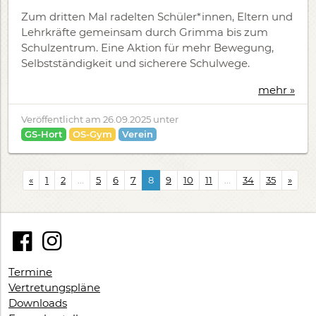
Zum dritten Mal radelten Schüler*innen, Eltern und
Lehrkräfte gemeinsam durch Grimma bis zum
Schulzentrum. Eine Aktion für mehr Bewegung,
Selbstständigkeit und sicherere Schulwege.
mehr »
Veröffentlicht am
26.09.2025
unter
GS-Hort
OS-Gym
Verein
«
1
2
...
5
6
7
8
9
10
11
...
34
35
»
Termine
Vertretungspläne
Downloads