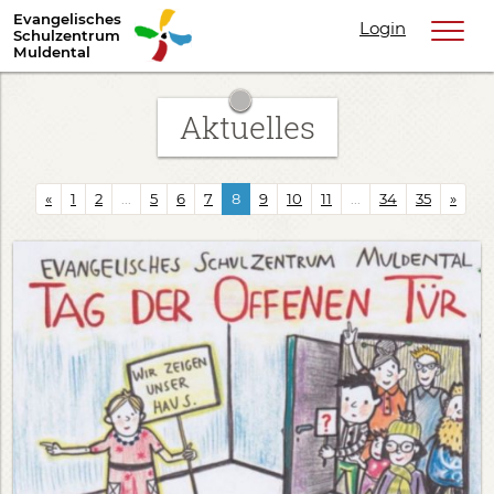
Evangelisches
Login
Schulzentrum
Muldental
Aktuelles
«
1
2
...
5
6
7
8
9
10
11
...
34
35
»