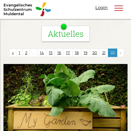
Evangelisches
Login
Schulzentrum
Muldental
Aktuelles
«
1
2
...
14
15
16
17
18
19
20
21
22
»