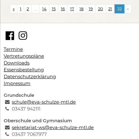
«
1
2
...
14
15
16
17
18
19
20
21
22
»
Termine
Vertretungspläne
Downloads
Essensbestellung
Datenschutzerklärung
Impressum
Grundschule
schule@eva-schulze-mtl.de
03437 942111
Oberschule und Gymnasium
sekretariat-ws@eva-schulze-mtl.de
03437 7067977