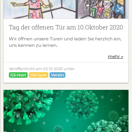
Tag der offenen Tür am 10.Oktober 2020
Wir öffnen unsere Türen und laden Sie herzlich ein,
uns kennen zu lernen.
mehr »
Veröffentlicht am
02.10.2020
unter
GS-Hort
OS-Gym
Verein