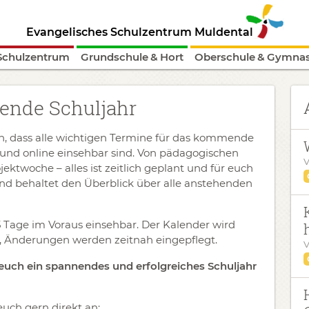
Evangelisches Schulzentrum Muldental
Schulzentrum
Grundschule & Hort
Oberschule & Gymna
ende Schuljahr
en, dass alle wichtigen Termine für das kommende
 und online einsehbar sind. Von pädagogischen
V
ektwoche – alles ist zeitlich geplant und für euch
d behaltet den Überblick über alle anstehenden
5 Tage im Voraus einsehbar. Der Kalender wird
ßt, Änderungen werden zeitnah eingepflegt.
V
euch ein spannendes und erfolgreiches Schuljahr
ch gern direkt an: