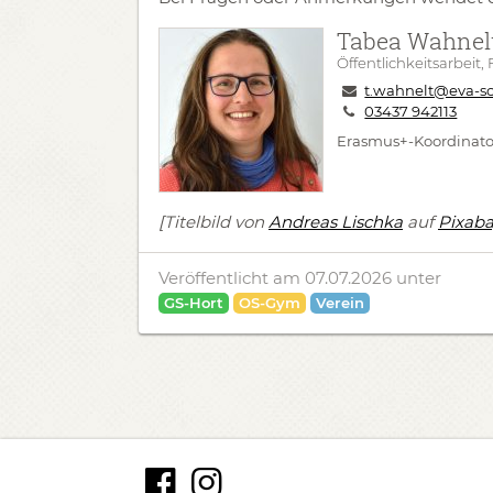
Tabea Wahnel
Öffentlichkeitsarbeit,
t.wahnelt@eva-sc
03437 942113
Erasmus+-Koordinato
[Titelbild von
Andreas Lischka
auf
Pixab
Veröffentlicht am 07.07.2026
unter
GS-Hort
OS-Gym
Verein