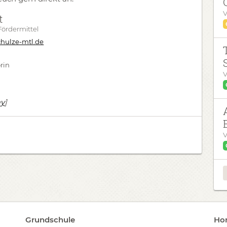
V
t
 Fördermittel
hulze-mtl.de
rin
V
ay
]
V
Grundschule
Hor