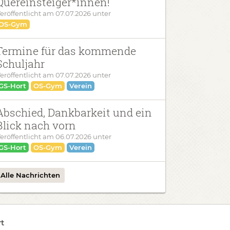
Quereinsteiger*innen!
eröffentlicht am
07.07.2026
unter
OS-Gym
Termine für das kommende
Schuljahr
eröffentlicht am
07.07.2026
unter
GS-Hort
OS-Gym
Verein
Abschied, Dankbarkeit und ein
Blick nach vorn
eröffentlicht am
06.07.2026
unter
GS-Hort
OS-Gym
Verein
Alle Nachrichten
t