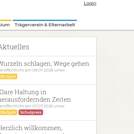
Login
sium
Trägerverein & Elternarbeit
Aktuelles
Wurzeln schlagen, Wege gehen
eröffentlicht am
08.07.2026
unter
OS-Gym
Klare Haltung in
herausfordernden Zeiten
eröffentlicht am
07.07.2026
unter
OS-Gym
Schulpreis
Herzlich willkommen,