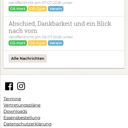
Veröffentlicht am
07.07.2026
unter
GS-Hort
OS-Gym
Verein
Abschied, Dankbarkeit und ein Blick
nach vorn
Veröffentlicht am
06.07.2026
unter
GS-Hort
OS-Gym
Verein
Alle Nachrichten
Termine
Vertretungspläne
Downloads
Essensbestellung
Datenschutzerklärung