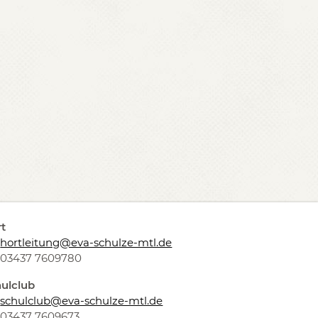
t
hortleitung@eva-schulze-mtl.de
03437 7609780
ulclub
schulclub@eva-schulze-mtl.de
03437 7609673