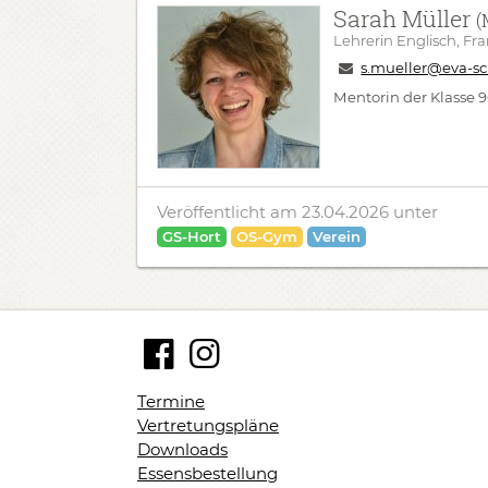
Sarah Müller
(
Lehrerin Englisch, Fr
s.mueller@eva-sc
Mentorin der Klasse
Veröffentlicht am 23.04.2026
unter
GS-Hort
OS-Gym
Verein
Termine
Vertretungspläne
Downloads
Essensbestellung