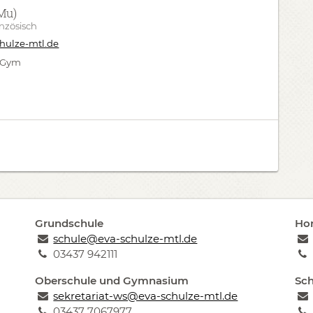
Mu)
anzösisch
hulze-mtl.de
 9Gym
Grundschule
Hor
schule@eva-schulze-mtl.de
03437 942111
Oberschule und Gymnasium
Sch
sekretariat-ws@eva-schulze-mtl.de
03437 7067977