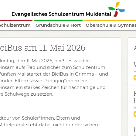
Evangelisches Schulzentrum Muldental
Schulzentrum
Grundschule & Hort
Oberschule & Gymna
iciBus am 11. Mai 2026
ntag, den 11. Mai 2026, heißt es wieder:
nsam aufs Rad und sicher zum Schulzentrum!
V
ünften Mal startet der BiciBus in Grimma – und
Kinder, Eltern sowie Pädagog*innen ein,
nsam ein starkes Zeichen für nachhaltige und
re Schulwege zu setzen.
V
tour von Schüler*innen, Eltern und
telpunkt steht dabei nicht nur der sichere