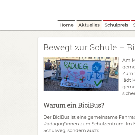
Home
Aktuelles
Schulpreis
​Bewegt zur Schule – B
Am Mo
gemei
Zum f
lädt 
gemei
siche
Warum ein BiciBus?
Der BiciBus ist eine gemeinsame Fahrrad
Pädagog*innen zum Schulzentrum. Im Mit
Schulweg, sondern auch: