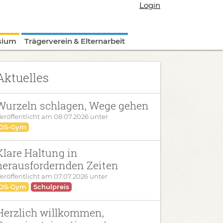
Login
sium
Trägerverein & Elternarbeit
Aktuelles
Wurzeln schlagen, Wege gehen
eröffentlicht am
08.07.2026
unter
OS-Gym
Klare Haltung in
herausfordernden Zeiten
eröffentlicht am
07.07.2026
unter
OS-Gym
Schulpreis
Herzlich willkommen,